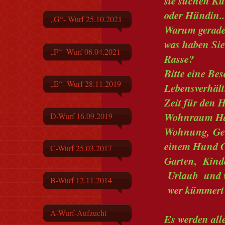
sie suchen Ku
oder Hündin..
„G“- Wurf 25.10.2021
Warum gerade 
was haben Sie
„F“- Wurf 06.04.2021
Rasse?
Bitte eine Be
„E“- Wurf 28.11.2019
Lebensverhält
Zeit für den
Wohnraum Ha
D-Wurf 16.09.2019
Wohnung,
Ge
einem Hund G
C-Wurf 25.03.2017
Garten, Kinder
Urlaub und w
B-Wurf 12.11.2014
wer kümmert 
A-Wurf-Aufzucht
Es werden all