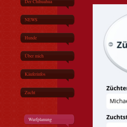
Der Chihuahua
NEWS
Hunde
Über mich
Käuferinfos
Zucht
Wurfplanung