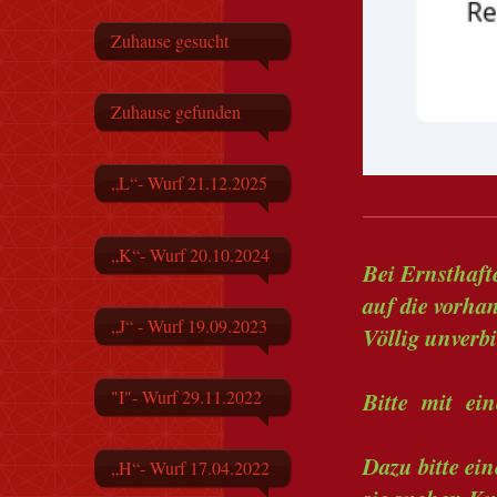
Zuhause gesucht
Zuhause gefunden
„L“- Wurf 21.12.2025
„K“- Wurf 20.10.2024
Bei Ernsthafte
auf die vorhan
„J“ - Wurf 19.09.2023
Völlig unverbi
Bitte mit ein
"I"- Wurf 29.11.2022
Dazu bitte ei
„H“- Wurf 17.04.2022