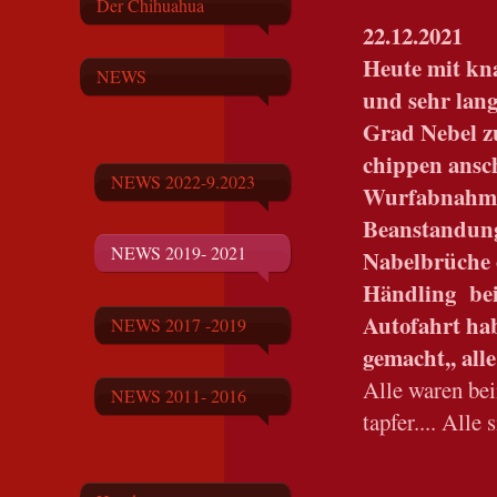
Der Chihuahua
22.12.2021
Heute mit kn
NEWS
und sehr lang
Grad Nebel z
chippen ansc
NEWS 2022-9.2023
Wurfabnahme.
Beanstandunge
NEWS 2019- 2021
Nabelbrüche 
Händling bei
Autofahrt ha
NEWS 2017 -2019
gemacht,, all
Alle waren be
NEWS 2011- 2016
tapfer.... Alle