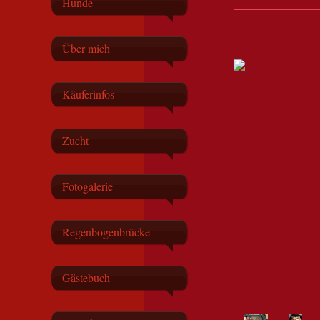
Hunde
Über mich
Käuferinfos
Zucht
Fotogalerie
Regenbogenbrücke
Gästebuch