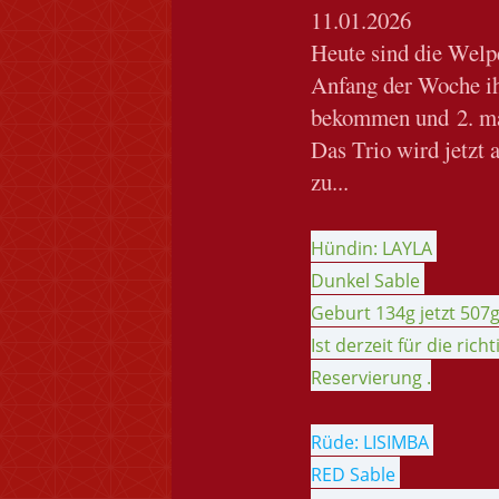
11.01.2026
Heute sind die Welp
Anfang der Woche i
bekommen und
2. m
Das Trio wird jetzt 
zu...
Hündin: LAYLA
Dunkel Sable
Geburt 134g jetzt 507
Ist derzeit für die ric
Reservierung .
Rüde: LISIMBA
RED Sable