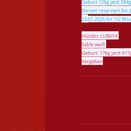
Geburt 126g jetzt 584
Derzeit reserviert bis
23.
01.2026 für 1/2 Bru
Hündin: LUBAYA
Sable weiß
Geburt: 176g jetzt 617
Vergeben