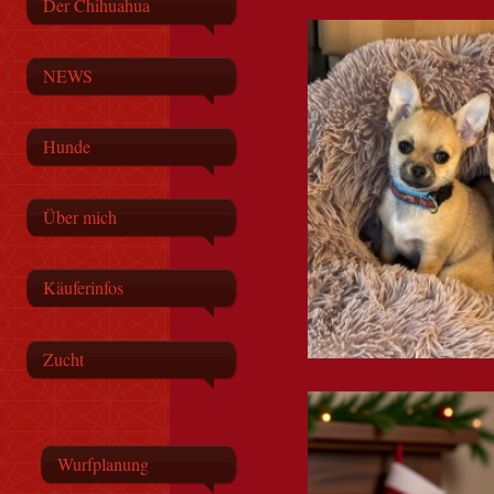
Der Chihuahua
NEWS
Hunde
Über mich
Käuferinfos
Zucht
Wurfplanung