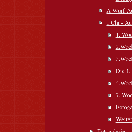
A-Wurf-Au
1.Chi - Au
1. Wo
2.Woc
3.Woc
Die 1.
4.Woc
7. Wo
Fotoga
Weiter
Fotogalerie