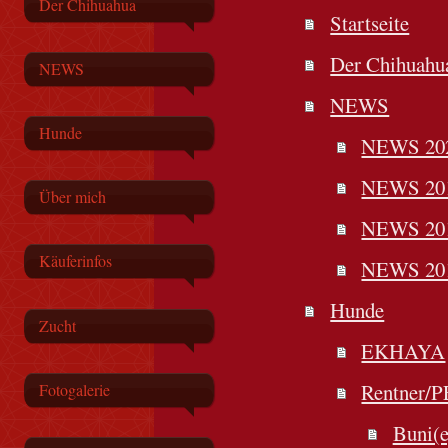
Der Chihuahua
Startseite
Der Chihuahu
NEWS
NEWS
Hunde
NEWS 202
NEWS 201
Über mich
NEWS 201
Käuferinfos
NEWS 201
Hunde
Zucht
EKHAYA
Rentner/
Fotogalerie
Buni(e