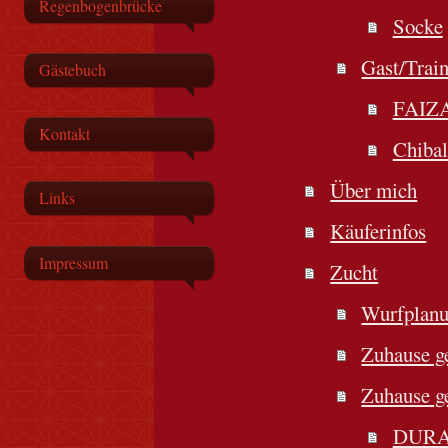
Regenbogenbrücke
Socke
Gast/Trai
Gästebuch
FAIZ
Kontakt
Chibal
Über mich
Links
Käuferinfos
Impressum
Zucht
Wurfplan
Zuhause g
Zuhause g
DUR