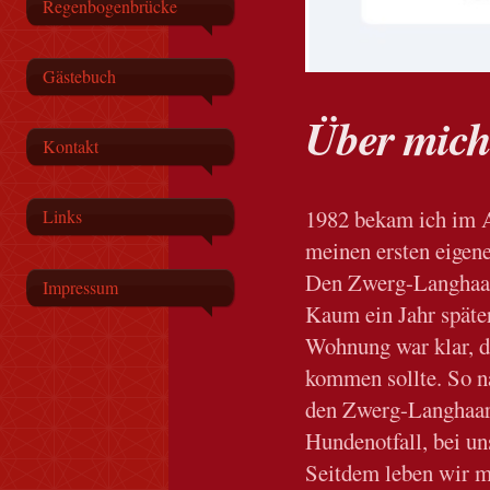
Regenbogenbrücke
Gästebuch
Über mic
Kontakt
1982 bekam ich im A
Links
meinen ersten eigen
Den Zwerg-Langhaar
Impressum
Kaum ein Jahr später
Wohnung war klar, d
kommen sollte. So 
den Zwerg-Langhaart
Hundenotfall, bei un
Seitdem leben wir 