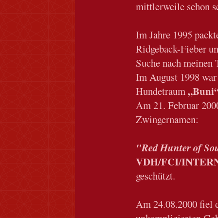
mittlerweile schon 
Im Jahre 1995 packt
Ridgeback-Fieber un
Suche nach meinen 
Im August 1998 war 
„Buni
Hundetraum
Am 21. Februar 200
Zwingernamen:
"Red Hunter of So
VDH/FCI
INTER
/
geschützt.
Am 24.08.2000 fiel d
unkomplizierten Geb